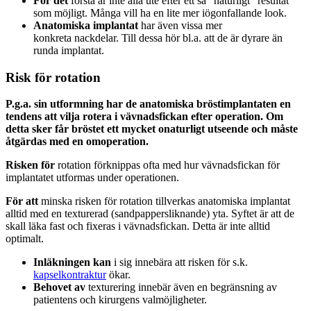
För det
första är inte alla ute efter ett så ”naturligt” resultat
som möjligt. Många vill ha en lite mer iögonfallande look.
Anatomiska implantat
har även vissa mer
konkreta nackdelar. Till dessa hör bl.a. att de är dyrare än
runda implantat.
Risk för rotation
P.g.a. sin utformning har de anatomiska bröstimplantaten en
tendens att vilja rotera i vävnadsfickan efter operation. Om
detta sker får bröstet ett mycket onaturligt utseende och måste
åtgärdas med en omoperation.
Risken för
rotation förknippas ofta med hur vävnadsfickan för
implantatet utformas under operationen.
För att
minska risken för rotation tillverkas anatomiska implantat
alltid med en texturerad (sandpappersliknande) yta. Syftet är att de
skall läka fast och fixeras i vävnadsfickan. Detta är inte alltid
optimalt.
Inläkningen kan
i sig innebära att risken för s.k.
kapselkontraktur
ökar.
Behovet av
texturering innebär även en begränsning av
patientens och kirurgens valmöjligheter.