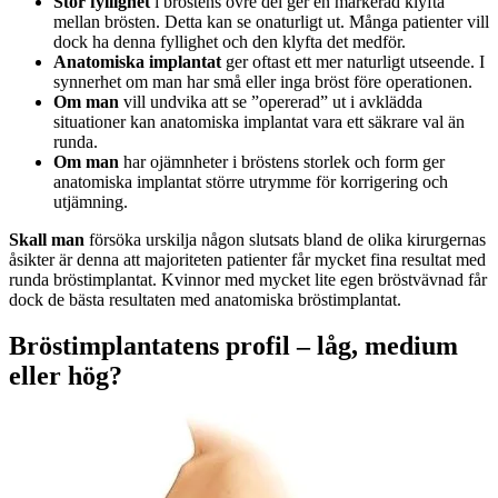
Stor fyllighet
i bröstens övre del ger en markerad klyfta
mellan brösten. Detta kan se onaturligt ut. Många patienter vill
dock ha denna fyllighet och den klyfta det medför.
Anatomiska implantat
ger oftast ett mer naturligt utseende. I
synnerhet om man har små eller inga bröst före operationen.
Om man
vill undvika att se ”opererad” ut i avklädda
situationer kan anatomiska implantat vara ett säkrare val än
runda.
Om man
har ojämnheter i bröstens storlek och form ger
anatomiska implantat större utrymme för korrigering och
utjämning.
Skall man
försöka urskilja någon slutsats bland de olika kirurgernas
åsikter är denna att majoriteten patienter får mycket fina resultat med
runda bröstimplantat. Kvinnor med mycket lite egen bröstvävnad får
dock de bästa resultaten med anatomiska bröstimplantat.
Bröstimplantatens profil – låg, medium
eller hög?