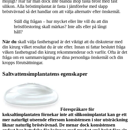
möjligt? Här får man dock inte blanda ihop fasta bröst med fast
silikon. Alla bröstimplantat är fasta i jämförelse med slapp
bröstvävnad så det handlar om att välja alternativ efter önskemål.
Ställ dig frågan – hur mycket eller lite vill du att din
bröstförstoring skall märkas? Inte alls eller på långt
håll?
När du
skall välja fasthetsgrad är det viktigt att du diskuterar med
din kirurg vilket resultat du är ute efter. Innan ni fattar beslutet fråga
vilken fasthetsgrad din kirurg rekommenderar och varför. Ofta är det
fråga om en sammanvägning av dina personliga önskemål och din
kropps förutsättningar.
Saltvattensimplantatens egenskaper
Förespråkare för
koksaltimplantaten förnekar inte att silikonimplantat kan ge ett
mer naturligt utseende eftersom konsistensen i stor utsträckning
liknar naturlig bröstvävnad. De menar dock konsistensen