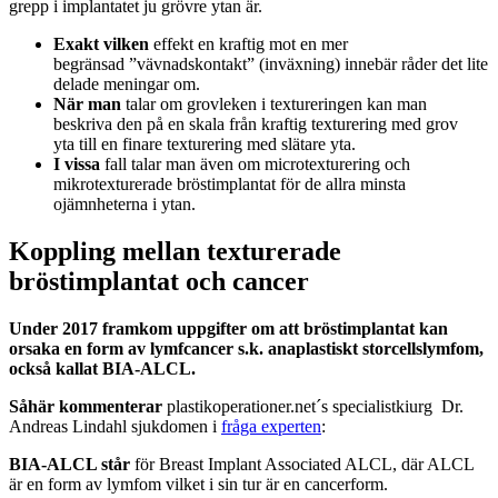
grepp i implantatet ju grövre ytan är.
Exakt vilken
effekt en kraftig mot en mer
begränsad ”vävnadskontakt” (inväxning) innebär råder det lite
delade meningar om.
När man
talar om grovleken i textureringen kan man
beskriva den på en skala från kraftig texturering med grov
yta till en finare texturering med slätare yta.
I vissa
fall talar man även om microtexturering och
mikrotexturerade bröstimplantat för de allra minsta
ojämnheterna i ytan.
Koppling mellan texturerade
bröstimplantat och cancer
Under 2017 framkom uppgifter om att bröstimplantat kan
orsaka en form av lymfcancer s.k. anaplastiskt storcellslymfom,
också kallat BIA-ALCL.
Såhär kommenterar
plastikoperationer.net´s specialistkiurg Dr.
Andreas Lindahl sjukdomen i
fråga experten
:
BIA-ALCL står
för Breast Implant Associated ALCL, där ALCL
är en form av lymfom vilket i sin tur är en cancerform.