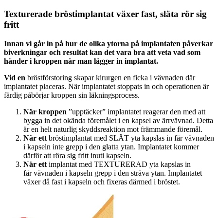
Texturerade bröstimplantat växer fast, släta rör sig
fritt
Innan vi går in på hur de olika ytorna på implantaten påverkar
biverkningar och resultat kan det vara bra att veta vad som
händer i kroppen när man lägger in implantat.
Vid en
bröstförstoring skapar kirurgen en ficka i vävnaden där
implantatet placeras. När implantatet stoppats in och operationen är
färdig påbörjar kroppen sin läkningsprocess.
När kroppen
”upptäcker” implantatet reagerar den med att
bygga in det okända föremålet i en kapsel av ärrvävnad. Detta
är en helt naturlig skyddsreaktion mot främmande föremål.
När ett
bröstimplantat med SLÄT yta kapslas in får vävnaden
i kapseln inte grepp i den glatta ytan. Implantatet kommer
därför att röra sig fritt inuti kapseln.
När ett
implantat med TEXTURERAD yta kapslas in
får vävnaden i kapseln grepp i den sträva ytan. Implantatet
växer då fast i kapseln och fixeras därmed i bröstet.