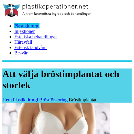
Plastikkirurgi
Injektioner
Estetiska behandlingar
Håravfall
Estetisk tandvård
Besvär
Att välja bröstimplantat och
storlek
Hem
Plastikkirurgi
Bröstförstoring
Bröstimplantat