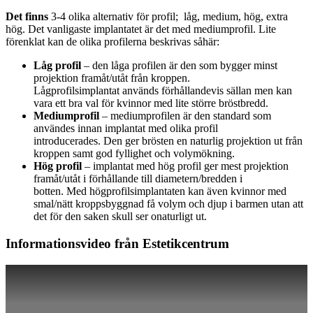
Det finns
3-4 olika alternativ för profil; låg, medium, hög, extra
hög. Det vanligaste implantatet är det med mediumprofil. Lite
förenklat kan de olika profilerna beskrivas såhär:
Låg profil
– den låga profilen är den som bygger minst
projektion framåt/utåt från kroppen.
Lågprofilsimplantat används förhållandevis sällan men kan
vara ett bra val för kvinnor med lite större bröstbredd.
Mediumprofil
– mediumprofilen är den standard som
användes innan implantat med olika profil
introducerades. Den ger brösten en naturlig projektion ut från
kroppen samt god fyllighet och volymökning.
Hög profil
– implantat med hög profil ger mest projektion
framåt/utåt i förhållande till diametern/bredden i
botten. Med högprofilsimplantaten kan även kvinnor med
smal/nätt kroppsbyggnad få volym och djup i barmen utan att
det för den saken skull ser onaturligt ut.
Informationsvideo från Estetikcentrum