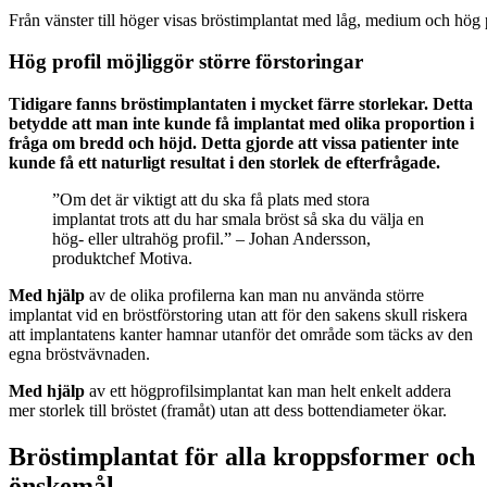
Från vänster till höger visas bröstimplantat med låg, medium och hög 
Hög profil möjliggör större förstoringar
Tidigare fanns bröstimplantaten i mycket färre storlekar. Detta
betydde att man inte kunde få implantat med olika proportion i
fråga om bredd och höjd. Detta gjorde att vissa patienter inte
kunde få ett naturligt resultat i den storlek de efterfrågade.
”Om det är viktigt att du ska få plats med stora
implantat trots att du har smala bröst så ska du välja en
hög- eller ultrahög profil.” – Johan Andersson,
produktchef Motiva.
Med hjälp
av de olika profilerna kan man nu använda större
implantat vid en bröstförstoring utan att för den sakens skull riskera
att implantatens kanter hamnar utanför det område som täcks av den
egna bröstvävnaden.
Med hjälp
av ett högprofilsimplantat kan man helt enkelt addera
mer storlek till bröstet (framåt) utan att dess bottendiameter ökar.
Bröstimplantat för alla kroppsformer och
önskemål