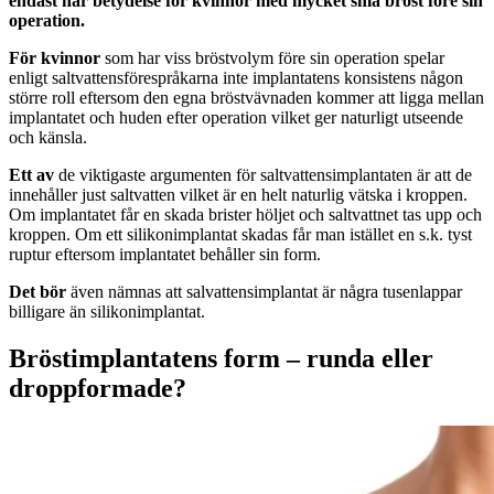
endast har betydelse för kvinnor med mycket små bröst före sin
operation.
För kvinnor
som har viss bröstvolym före sin operation spelar
enligt saltvattensförespråkarna inte implantatens konsistens någon
större roll eftersom den egna bröstvävnaden kommer att ligga mellan
implantatet och huden efter operation vilket ger naturligt utseende
och känsla.
Ett av
de viktigaste argumenten för saltvattensimplantaten är att de
innehåller just saltvatten vilket är en helt naturlig vätska i kroppen.
Om implantatet får en skada brister höljet och saltvattnet tas upp och
kroppen. Om ett silikonimplantat skadas får man istället en s.k. tyst
ruptur eftersom implantatet behåller sin form.
Det bör
även nämnas att salvattensimplantat är några tusenlappar
billigare än silikonimplantat.
Bröstimplantatens form – runda eller
droppformade?