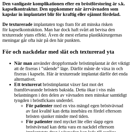
Den vanligaste komplikationen efter en bröstförstoring är s.k.
kapselkontraktur. Den uppkommer när ärrvävnaden som
kapslar in implantatet blir för kraftig eller ojämnt fördelad.
De texturerade
implantaten togs fram för att minska risken
för kapselkontraktion. Man har dock haft svårt att bevisa den
texturerade ytans effekt. Även de mest erfarna plastikkirurgernas
meningar går ofta isär på den här punkten.
För och nackdelar med slät och texturerad yta
När man
använder droppformade bröstimplantat är det viktigt
att de fixeras i ”stående” läge. Därför måste de växa in och
fixeras i kapseln. Här är texturerade implantat därför det enda
alternativet.
Ett texturerat
bröstimplantat växer fast mot det
framförvarande bröstets baksida. Detta ökar i viss mån
belastningen i den delen av vävnaden men minskar samtidigt
tyngden i bröstfickans underdel.
För patienter
med en viss mängd egen bröstvävnad
av fast kvalité kan detta innebära en fördel eftersom
brösten sjunker mindre med tiden.
För patienter
med mycket lite eller slapp egen
bröstvävnad kan detta vara en nackdel eftersom