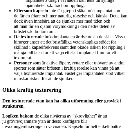
implantatets drag i vävnaden kan leda till synliga
ojämnheter s.k. traction rippling.
Eftersom kapseln
inte får grepp i släta bröstimplantat kan
de får en friare och mer naturlig rörselse och känsla. Detta kan
dock även innebära att de sjunker mer med tiden och
att man får en ojämn volymökning i den nedre delen av
bröstet s.k. bottom out.
De texturerade
bröstimplantaten är dyrare än de släta. Vissa
kirurger anser att det bristfälliga vetenskapliga stödet för
skillnad i kapselfrekvens samt den ökade risken för rippling i
många fall talar för att välja ett slätt implantat framför ett
texturerat.
Personer som
är aktiva löpare, ryttare eller utövare av andra
sporter som sätter brösten i kraftig rörelse kan vinna på att
välja texturerade implantat. Fästet ger implantaten stöd vilket
minskar risken för att de sjunker.
Olika kraftig texturering
Den texturerade ytan kan ha olika utformning eller grovlek i
strukturen.
Logiken bakom
de olika nivåerna av ”skrovlighet” är att
ju grövre/ojämnare ytan är desto kraftigare blir
inväxningen/fixeringen i vävnaden. Kapseln får helt enkelt bättre