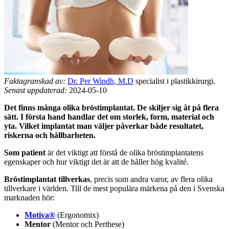
Faktagranskad av:
Dr. Per Windh, M.D
specialist i plastikkirurgi.
Senast uppdaterad:
2024-05-10
Det finns många olika bröstimplantat. De skiljer sig åt på flera
sätt. I första hand handlar det om storlek, form, material och
yta. Vilket implantat man väljer påverkar både resultatet,
riskerna och hållbarheten.
Som patient
är det viktigt att förstå de olika bröstimplantatens
egenskaper och hur viktigt det är att de håller hög kvalité.
Bröstimplantat tillverkas
, precis som andra varor, av flera olika
tillverkare i världen. Till de mest populära märkena på den i Svenska
marknaden hör:
Motiva®
(Ergonomix)
Mentor
(Mentor och Perthese)