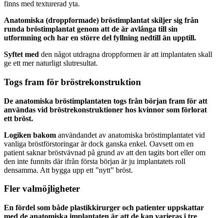
finns med texturerad yta.
Anatomiska (droppformade) bröstimplantat skiljer sig från
runda bröstimplantat genom att de är avlånga till sin
utformning och har en större del fyllning nedtill än upptill.
Syftet med
den något utdragna droppformen är att implantaten skall
ge ett mer naturligt slutresultat.
Togs fram för bröstrekonstruktion
De anatomiska bröstimplantaten togs från början fram för att
användas vid bröstrekonstruktioner hos kvinnor som förlorat
ett bröst.
Logiken bakom
användandet av anatomiska bröstimplantatet vid
vanliga bröstförstoringar är dock ganska enkel. Oavsett om en
patient saknar bröstvävnad på grund av att den tagits bort eller om
den inte funnits där ifrån första början är ju implantatets roll
densamma. Att bygga upp ett ”nytt” bröst.
Fler valmöjligheter
En fördel som både plastikkirurger och patienter uppskattar
med de anatomiska implantaten är att de kan varieras i tre