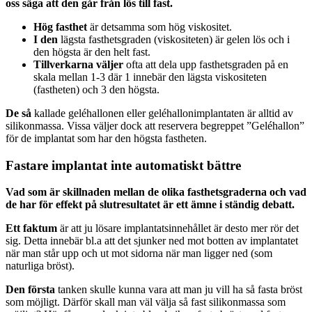
oss säga att den går från lös till fast.
Hög fasthet
är detsamma som hög viskositet.
I den
lägsta fasthetsgraden (viskositeten) är gelen lös och i
den högsta är den helt fast.
Tillverkarna
väljer
ofta att dela upp fasthetsgraden på en
skala mellan 1-3 där 1 innebär den lägsta viskositeten
(fastheten) och 3 den högsta.
De så
kallade geléhallonen eller geléhallonimplantaten är alltid av
silikonmassa. Vissa väljer dock att reservera begreppet ”Geléhallon”
för de implantat som har den högsta fastheten.
Fastare implantat inte automatiskt bättre
Vad som är skillnaden mellan de olika fasthetsgraderna och vad
de har för effekt på slutresultatet är ett ämne i ständig debatt.
Ett faktum
är att ju lösare implantatsinnehållet är desto mer rör det
sig. Detta innebär bl.a att det sjunker ned mot botten av implantatet
när man står upp och ut mot sidorna när man ligger ned (som
naturliga bröst).
Den första
tanken skulle kunna vara att man ju vill ha så fasta bröst
som möjligt. Därför skall man väl välja så fast silikonmassa som