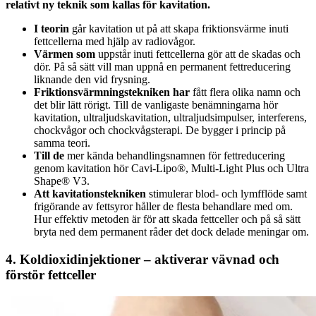
relativt ny teknik som kallas för kavitation.
I teorin
går kavitation ut på att skapa friktionsvärme inuti
fettcellerna med hjälp av radiovågor.
Värmen som
uppstår inuti fettcellerna gör att de skadas och
dör. På så sätt vill man uppnå en permanent fettreducering
liknande den vid frysning.
Friktionsvärmningstekniken har
fått flera olika namn och
det blir lätt rörigt. Till de vanligaste benämningarna hör
kavitation, ultraljudskavitation, ultraljudsimpulser, interferens,
chockvågor och chockvågsterapi. De bygger i princip på
samma teori.
Till de
mer kända behandlingsnamnen för fettreducering
genom kavitation hör Cavi-Lipo®, Multi-Light Plus och Ultra
Shape® V3.
Att kavitationstekniken
stimulerar blod- och lymfflöde samt
frigörande av fettsyror håller de flesta behandlare med om.
Hur effektiv metoden är för att skada fettceller och på så sätt
bryta ned dem permanent råder det dock delade meningar om.
4. Koldioxidinjektioner – aktiverar vävnad och
förstör fettceller