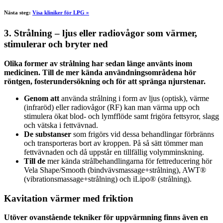
Nästa steg:
Visa kliniker för LPG »
3. Strålning – ljus eller radiovågor som värmer,
stimulerar och bryter ned
Olika former av strålning har sedan länge använts inom
medicinen. Till de mer kända användningsområdena hör
röntgen, fosterundersökning och för att spränga njurstenar.
Genom att
använda strålning i form av ljus (optisk), värme
(infraröd) eller radiovågor (RF) kan man värma upp och
stimulera ökat blod- och lymfflöde samt frigöra fettsyror, slagg
och vätska i fettvävnad.
De substanser
som frigörs vid dessa behandlingar förbränns
och transporteras bort av kroppen. På så sätt tömmer man
fettvävnaden och då uppstår en tillfällig volymminskning.
Till de
mer kända strålbehandlingarna för fettreducering hör
Vela Shape/Smooth (bindvävsmassage+strålning), AWT®
(vibrationsmassage+strålning) och iLipo® (strålning).
Kavitation värmer med friktion
Utöver ovanstående tekniker för uppvärmning finns även en