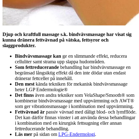
Djup och kraftfull massage s.k. bindvävsmassage har visat sig
kunna dränera fettvävnad på vätska, fettsyror och
slaggprodukter.
Bindvävsmassage kan
ge en slimmande effekt, reducera
celluliter samt strama upp slappa hudområden.
Som fettreducerande
behandling har bindvävsmassage en
begränsad långsiktig effekt då den inte dödar utan endast
dränerar fettceller på innehåll.
Den mest
kända tekniken för mekanisk bindvävsmassage
heter LGP Endermologie®
Det finns
även andra tekniker som VelaShape/Smooth® som
kombinerar bindvävsmassage med uppvärmning och AWT®
som ger vibrationsmassage i kombination med uppvärmning.
Fettvävnad är
passiv vävnad med dåligt blod- och lymfflöde.
Det kan därför finnas vinster i att använda dessa behandlingar
i kombination med en kirurgisk fettsugning eller annan
fettreducerande behandling.
Läs mer
på sidan om
LPG-Endermologi
.