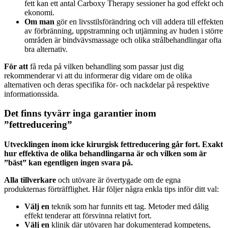
fett kan ett antal Carboxy Therapy sessioner ha god effekt och
ekonomi.
Om man
gör en livsstilsförändring och vill addera till effekten
av förbränning, uppstramning och utjämning av huden i större
områden är bindvävsmassage och olika strålbehandlingar ofta
bra alternativ.
För att
få reda på vilken behandling som passar just dig
rekommenderar vi att du informerar dig vidare om de olika
alternativen och deras specifika för- och nackdelar på respektive
informationssida.
Det finns tyvärr inga garantier inom
”fettreducering”
Utvecklingen inom icke kirurgisk fettreducering går fort. Exakt
hur effektiva de olika behandlingarna är och vilken som är
”bäst” kan egentligen ingen svara på.
Alla tillverkare
och utövare är övertygade om de egna
produkternas förträfflighet. Här följer några enkla tips inför ditt val:
Välj en
teknik som har funnits ett tag. Metoder med dålig
effekt tenderar att försvinna relativt fort.
Välj en
klinik där utövaren har dokumenterad kompetens,