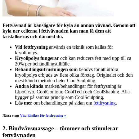
Fettvävnad är känsligare för kyla än annan vävnad. Genom att
kyla ner cellerna i fettvävnaden kan man få dem att
kristalliseras och därmed dö.
Vid fettfrysning
används en teknik som kallas för
kryolipolys.
Kryolipolys fungerar
och kan reducera fett med upp till ca
20% per behandlingstillfälle.
Behandlingsutrustningen som
behövs för att utföra
kryolipolys erbjuds av flera olika företag. Originalet och den
mest kända metoden heter CoolSculpting.
Andra kända
märken/behandlingar för fettfrysning är
LipoCryo, CoolContour, CoolTech och CoolShaping. Alla
bygger på samma princip som CoolSculpting.
Läs mer
om behandlingen på sidan om
fettfrysning
.
Nästa steg:
Visa kliniker för fettfrysning »
2. Bindvävsmassage – tömmer och stimulerar
fettvävnaden