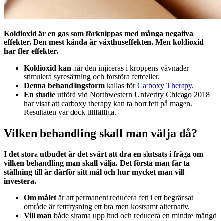
Koldioxid är en gas som förknippas med många negativa
effekter. Den mest kända är växthuseffekten. Men koldioxid
har fler effekter.
Koldioxid kan
när den injiceras i kroppens vävnader
stimulera syresättning och förstöra fettceller.
Denna behandlingsform
kallas för
Carboxy Therapy
.
En studie
utförd vid Northwestern Univerity Chicago 2018
har visat att carboxy therapy kan ta bort fett på magen.
Resultaten var dock tillfälliga.
Vilken behandling skall man välja då?
I det stora utbudet är det svårt att dra en slutsats i fråga om
vilken behandling man skall välja. Det första man får ta
ställning till är därför sitt mål och hur mycket man vill
investera.
Om målet
är att permanent reducera fett i ett begränsat
område är fettfrysning ett bra men kostsamt alternativ.
Vill man
både strama upp hud och reducera en mindre mängd