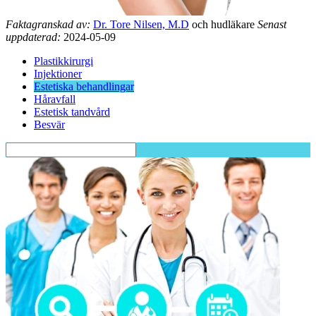
Faktagranskad av:
Dr. Tore Nilsen, M.D
och hudläkare
Senast
uppdaterad:
2024-05-09
Plastikkirurgi
Injektioner
Estetiska behandlingar
Håravfall
Estetisk tandvård
Besvär