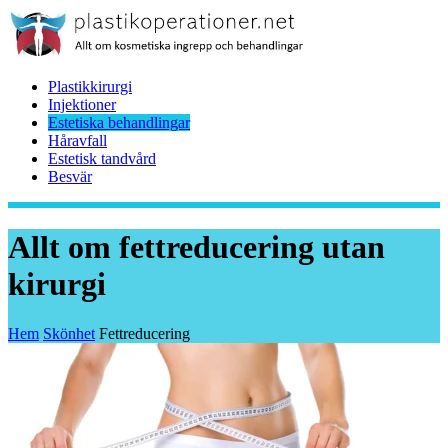
Plastikkirurgi
Injektioner
Estetiska behandlingar
Håravfall
Estetisk tandvård
Besvär
Allt om fettreducering utan
kirurgi
Hem
Skönhet
Fettreducering