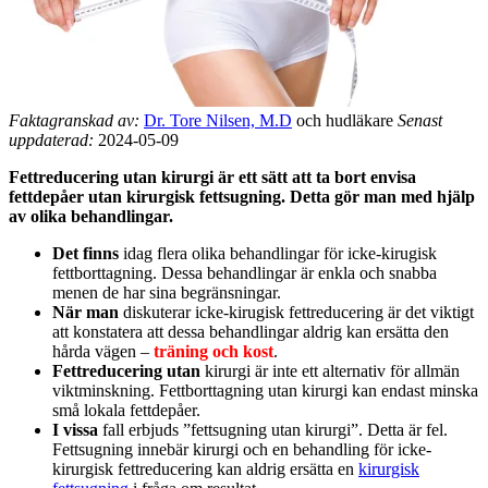
Faktagranskad av:
Dr. Tore Nilsen, M.D
och hudläkare
Senast
uppdaterad:
2024-05-09
Fettreducering utan kirurgi är ett sätt att ta bort envisa
fettdepåer utan kirurgisk fettsugning. Detta gör man med hjälp
av olika behandlingar.
Det finns
idag flera olika behandlingar för icke-kirugisk
fettborttagning. Dessa behandlingar är enkla och snabba
menen de har sina begränsningar.
När man
diskuterar icke-kirugisk fettreducering är det viktigt
att konstatera att dessa behandlingar aldrig kan ersätta den
hårda vägen –
träning och kost
.
Fettreducering utan
kirurgi är inte ett alternativ för allmän
viktminskning. Fettborttagning utan kirurgi kan endast minska
små lokala fettdepåer.
I vissa
fall erbjuds ”fettsugning utan kirurgi”. Detta är fel.
Fettsugning innebär kirurgi och en behandling för icke-
kirurgisk fettreducering kan aldrig ersätta en
kirurgisk