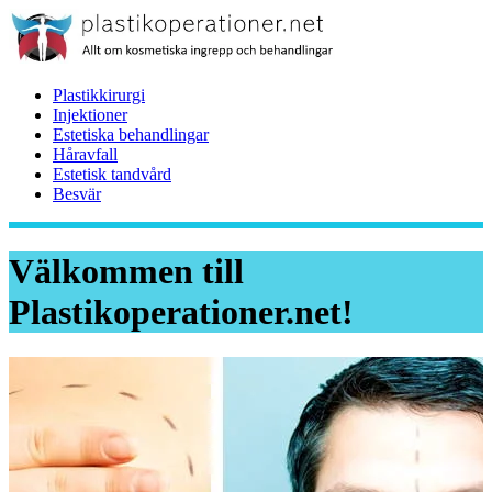
Plastikkirurgi
Injektioner
Estetiska behandlingar
Håravfall
Estetisk tandvård
Besvär
Välkommen till
Plastikoperationer.net!