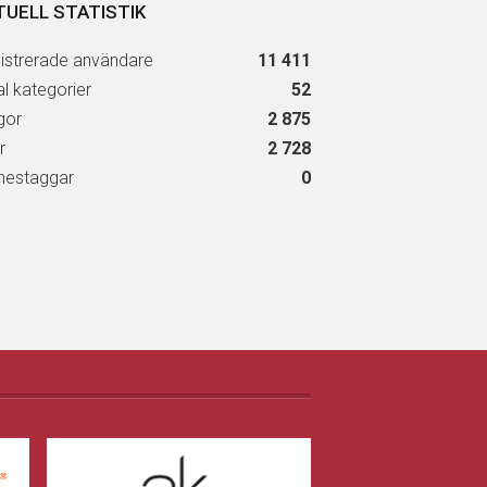
TUELL STATISTIK
istrerade användare
11 411
al kategorier
52
gor
2 875
r
2 728
estaggar
0