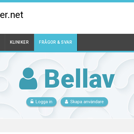
er.net
KLINIKER
FRÅGOR & SVAR
Bellav
Logga in
Skapa användare