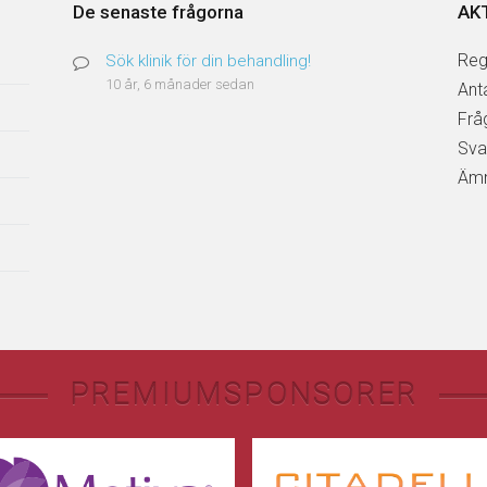
De senaste frågorna
AK
Reg
Sök klinik för din behandling!
10 år, 6 månader sedan
Ant
Frå
Sva
Ämn
PREMIUMSPONSORER