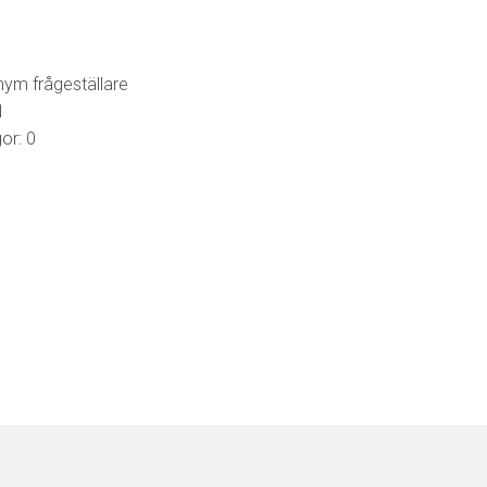
nym frågeställare
1
or: 0