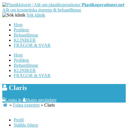
Plastikoperationer.net
Allt om kosmetiska ingrepp & behandlingar
Sök klinik
Hem
Problem
Behandlingar
KLINIKER
FRÅGOR & SVAR
Hem
Problem
Behandlingar
KLINIKER
FRÅGOR & SVAR
Claris
Logga in
Skapa användare
»
Fråga experten
»
Claris
Profil
Ställda frågor