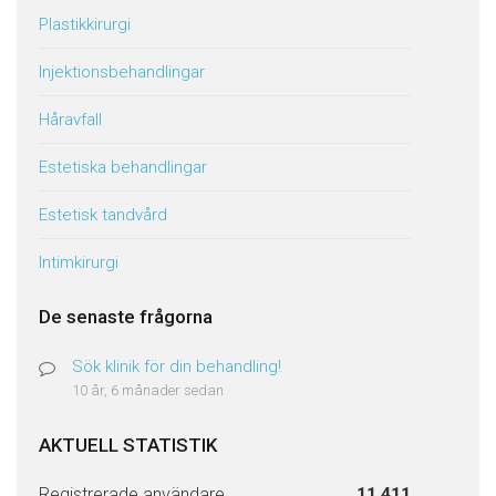
Plastikkirurgi
Injektionsbehandlingar
Håravfall
Estetiska behandlingar
Estetisk tandvård
Intimkirurgi
De senaste frågorna
Sök klinik för din behandling!
10 år, 6 månader sedan
AKTUELL STATISTIK
Registrerade användare
11 411