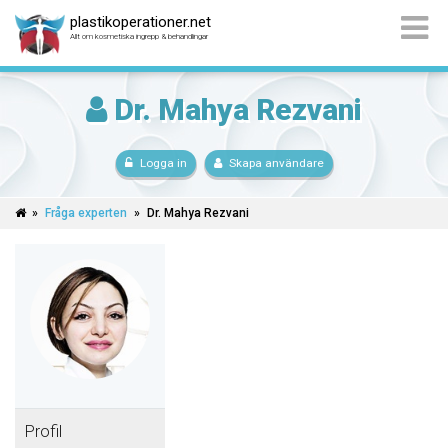
plastikoperationer.net
Allt om kosmetiska ingrepp & behandlingar
Dr. Mahya Rezvani
Logga in
Skapa användare
»
Fråga experten
»
Dr. Mahya Rezvani
Profil