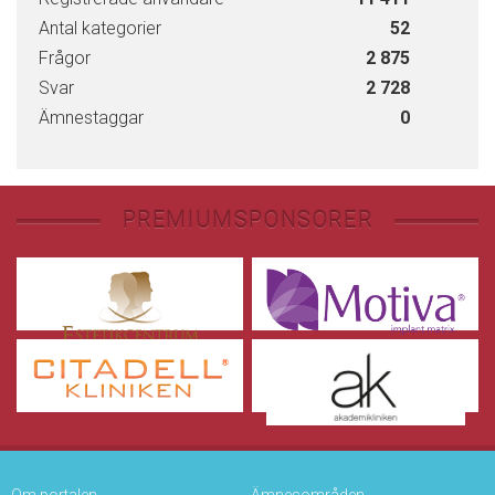
Antal kategorier
52
Frågor
2 875
Svar
2 728
Ämnestaggar
0
PREMIUMSPONSORER
Om portalen
Ämnesområden