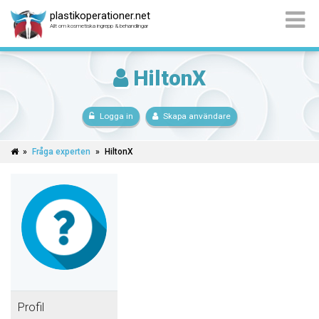
plastikoperationer.net
Allt om kosmetiska ingrepp & behandlingar
HiltonX
Logga in
Skapa användare
»
Fråga experten
»
HiltonX
Profil