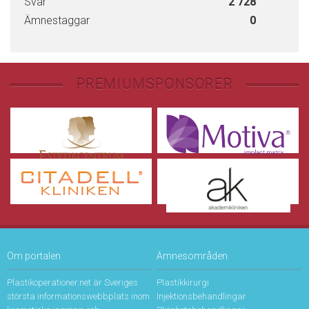
Svar
2 728
Ämnestaggar
0
PREMIUMSPONSORER
Om portalen
Ämnesområden
Plastikoperationer.net är Sveriges
Plastikkirurgi
största informationswebbplats inom
Injektionsbehandlingar