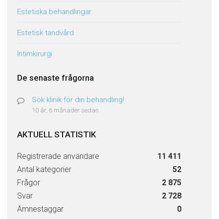
Estetiska behandlingar
Estetisk tandvård
Intimkirurgi
De senaste frågorna
Sök klinik för din behandling!
10 år, 6 månader sedan
AKTUELL STATISTIK
Registrerade användare
11 411
Antal kategorier
52
Frågor
2 875
Svar
2 728
Ämnestaggar
0