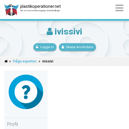
plastikoperationer.net
Allt om kosmetiska ingrepp & behandlingar
ivissivi
Logga in
Skapa användare
»
Fråga experten
»
ivissivi
Profil