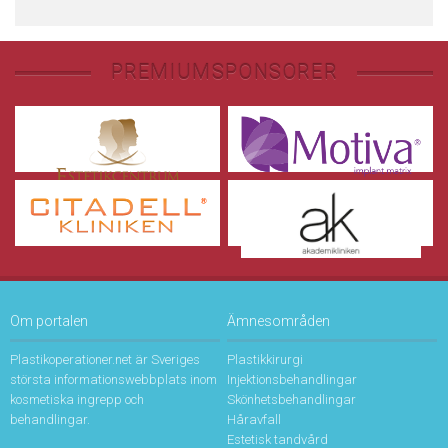
PREMIUMSPONSORER
Om portalen
Ämnesområden
Plastikoperationer.net är Sveriges
Plastikkirurgi
största informationswebbplats inom
Injektionsbehandlingar
kosmetiska ingrepp och
Skönhetsbehandlingar
behandlingar.
Håravfall
Estetisk tandvård