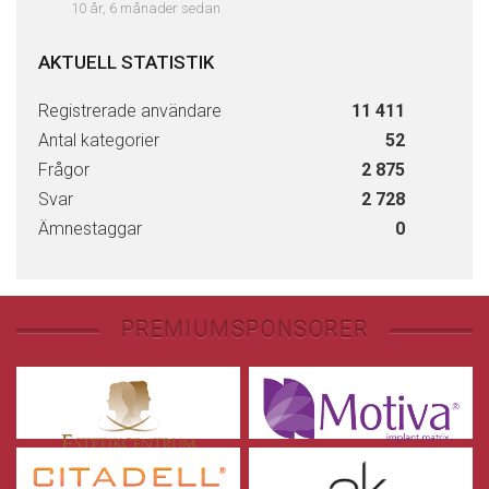
10 år, 6 månader sedan
AKTUELL STATISTIK
Registrerade användare
11 411
Antal kategorier
52
Frågor
2 875
Svar
2 728
Ämnestaggar
0
PREMIUMSPONSORER