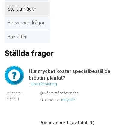
Ställda frågor
Besvarade frågor
Favoriter
Ställda frågor
Hur mycket kostar specialbeställda
bröstimplantat?
i:
Bröstförstoring
Deltagare: 1
6 år, 2 månader sedan
Inlägg: 1
Startad av:
Kitty007
Visar ämne 1 (av totalt 1)