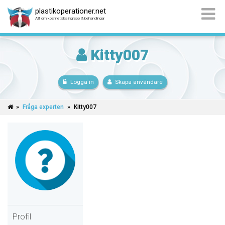
plastikoperationer.net
Allt om kosmetiska ingrepp & behandlingar
Kitty007
Logga in
Skapa användare
»
Fråga experten
»
Kitty007
Profil