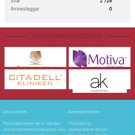
Svar
2 728
Ämnestaggar
0
PREMIUMSPONSORER
Om portalen
Ämnesområden
Plastikoperationer.net är Sveriges
Plastikkirurgi
största informationswebbplats inom
Injektionsbehandlingar