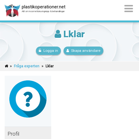
plastikoperationer.net
Allt om kosmetiska ingrepp & behandlingar
Lklar
Logga in
Skapa användare
»
Fråga experten
»
Lklar
Profil