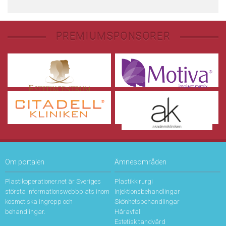
PREMIUMSPONSORER
Om portalen
Ämnesområden
Plastikoperationer.net är Sveriges
Plastikkirurgi
största informationswebbplats inom
Injektionsbehandlingar
kosmetiska ingrepp och
Skönhetsbehandlingar
behandlingar.
Håravfall
Estetisk tandvård