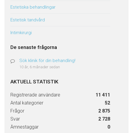
Estetiska behandlingar
Estetisk tandvård
Intimkirurgi
De senaste frågorna
Sök klinik för din behandling!
10 år, 6 månader sedan
AKTUELL STATISTIK
Registrerade användare
11 411
Antal kategorier
52
Frågor
2 875
Svar
2 728
Ämnestaggar
0