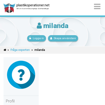
plastikoperationer.net
Allt om kosmetiska ingrepp & behandlingar
milanda
Logga in
Skapa användare
»
Fråga experten
»
milanda
Profil