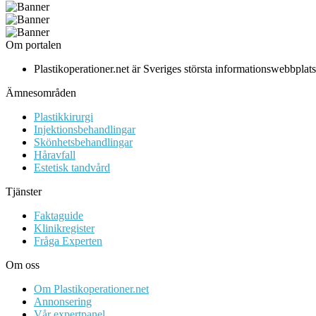
Om portalen
Plastikoperationer.net är Sveriges största informationswebbpla
Ämnesområden
Plastikkirurgi
Injektionsbehandlingar
Skönhetsbehandlingar
Håravfall
Estetisk tandvård
Tjänster
Faktaguide
Klinikregister
Fråga Experten
Om oss
Om Plastikoperationer.net
Annonsering
Vår expertpanel