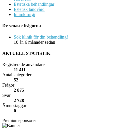
Estetiska behandlingar
Estetisk tandvård
Intimkirurgi
De senaste frågorna
Sök klinik för din behandling!
10 år, 6 månader sedan
AKTUELL STATISTIK
Registrerade användare
11 411
Antal kategorier
52
Frågor
2 875
Svar
2 728
Ämnestaggar
0
Premiumsponsorer