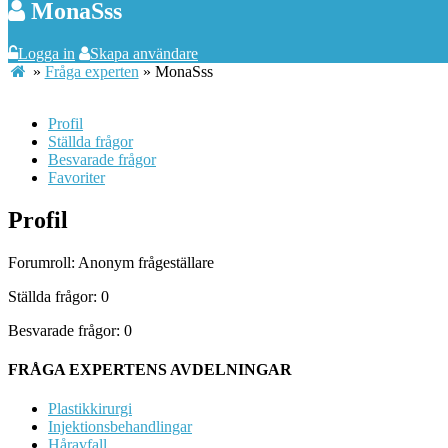
MonaSss
Logga in
Skapa användare
»
Fråga experten
»
MonaSss
Profil
Ställda frågor
Besvarade frågor
Favoriter
Profil
Forumroll: Anonym frågeställare
Ställda frågor: 0
Besvarade frågor: 0
FRÅGA EXPERTENS AVDELNINGAR
Plastikkirurgi
Injektionsbehandlingar
Håravfall