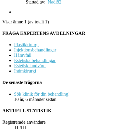
Startad av:
Nadi82
Visar ämne 1 (av totalt 1)
FRÅGA EXPERTENS AVDELNINGAR
Plastikkirurgi
Injektionsbehandlingar
Håravfall
Estetiska behandlingar
Estetisk tandvård
Intimkirurgi
De senaste frågorna
Sök klinik för din behandling!
10 år, 6 månader sedan
AKTUELL STATISTIK
Registrerade användare
11 411