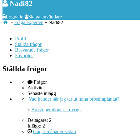
Nadi82
Logga in
Skapa användare
»
Fråga experten
»
Nadi82
Profil
Ställda frågor
Besvarade frågor
Favoriter
Ställda frågor
Frågor
Aktivitet
Senaste inlägg
Vad händer när jag tar ut mina bröstimplantat?
i:
Bröstoperationer – övrigt
Deltagare: 2
Inlägg: 2
6 år, 5 månader sedan