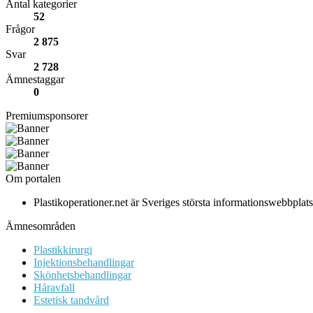
Antal kategorier
52
Frågor
2 875
Svar
2 728
Ämnestaggar
0
Premiumsponsorer
Om portalen
Plastikoperationer.net är Sveriges största informationswebbpla
Ämnesområden
Plastikkirurgi
Injektionsbehandlingar
Skönhetsbehandlingar
Håravfall
Estetisk tandvård