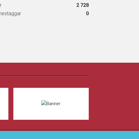
r
2 728
estaggar
0