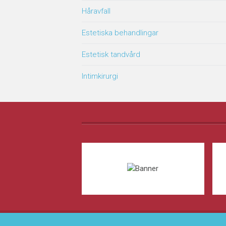
Håravfall
Estetiska behandlingar
Estetisk tandvård
Intimkirurgi