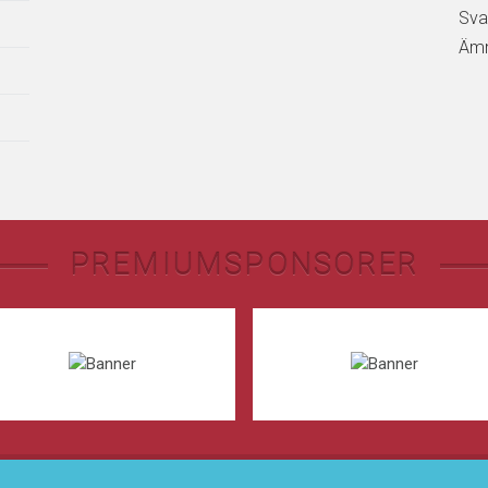
Sva
Ämn
PREMIUMSPONSORER