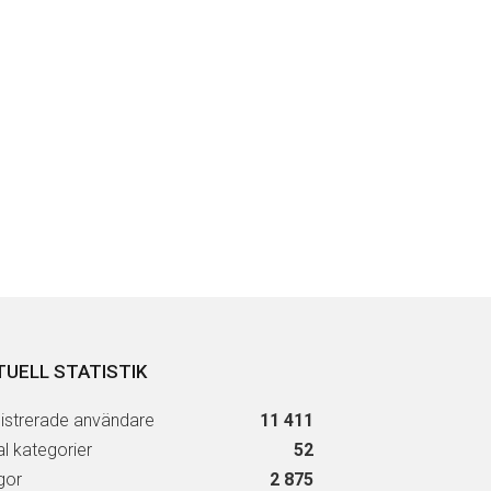
TUELL STATISTIK
istrerade användare
11 411
al kategorier
52
gor
2 875