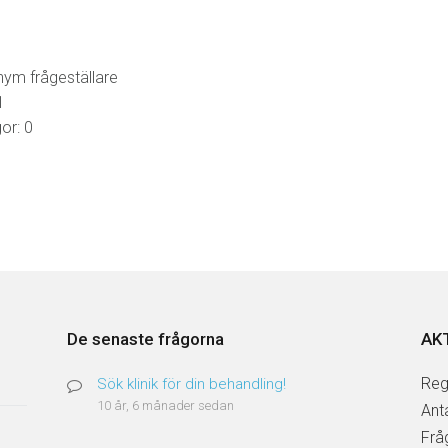
nym frågeställare
1
or: 0
De senaste frågorna
AK
Reg
Sök klinik för din behandling!
10 år, 6 månader sedan
Ant
Frå