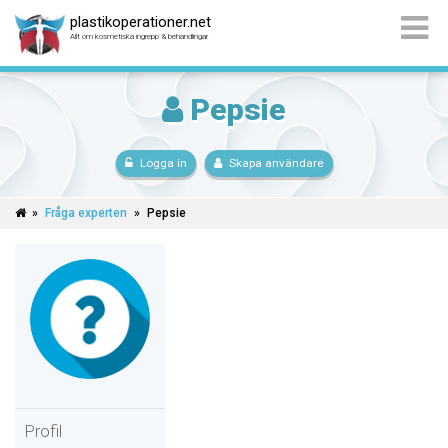
plastikoperationer.net
Allt om kosmetiska ingrepp & behandlingar
Pepsie
Logga in
Skapa användare
»
Fråga experten
»
Pepsie
Profil