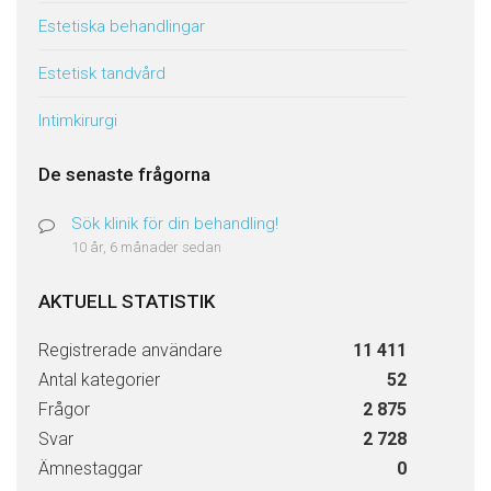
Estetiska behandlingar
Estetisk tandvård
Intimkirurgi
De senaste frågorna
Sök klinik för din behandling!
10 år, 6 månader sedan
AKTUELL STATISTIK
Registrerade användare
11 411
Antal kategorier
52
Frågor
2 875
Svar
2 728
Ämnestaggar
0