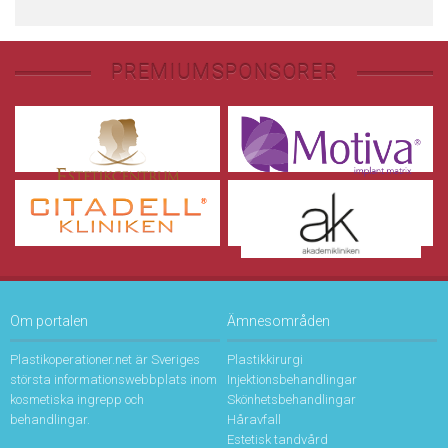
PREMIUMSPONSORER
Om portalen
Ämnesområden
Plastikoperationer.net är Sveriges
Plastikkirurgi
största informationswebbplats inom
Injektionsbehandlingar
kosmetiska ingrepp och
Skönhetsbehandlingar
behandlingar.
Håravfall
Estetisk tandvård