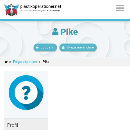
plastikoperationer.net
Allt om kosmetiska ingrepp & behandlingar
Pike
Logga in
Skapa användare
»
Fråga experten
»
Pike
Profil