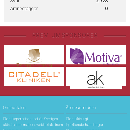
Svar
2 728
Ämnestaggar
0
PREMIUMSPONSORER
Om portalen
Ämnesområden
Plastikoperationer.net är Sveriges
Plastikkirurgi
största informationswebbplats inom
Injektionsbehandlingar