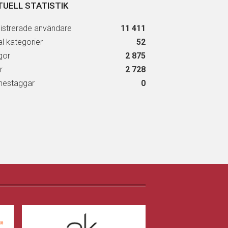
TUELL STATISTIK
istrerade användare
11 411
al kategorier
52
gor
2 875
r
2 728
estaggar
0