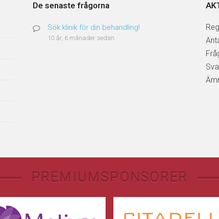
De senaste frågorna
AK
Reg
Sök klinik för din behandling!
10 år, 6 månader sedan
Ant
Frå
Sva
Ämn
PREMIUMSPONSORER