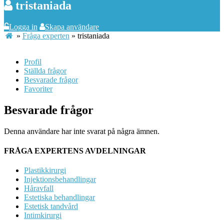
tristaniada
Logga in
Skapa användare
»
Fråga experten
»
tristaniada
Profil
Ställda frågor
Besvarade frågor
Favoriter
Besvarade frågor
Denna användare har inte svarat på några ämnen.
FRÅGA EXPERTENS AVDELNINGAR
Plastikkirurgi
Injektionsbehandlingar
Håravfall
Estetiska behandlingar
Estetisk tandvård
Intimkirurgi