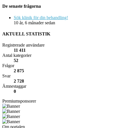
De senaste frågorna
Sök klinik för din behandling!
10 år, 6 månader sedan
AKTUELL STATISTIK
Registrerade användare
11 411
Antal kategorier
52
Frågor
2 875
Svar
2 728
Ämnestaggar
0
Premiumsponsorer
Om portalen