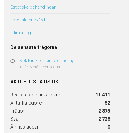
Estetiska behandlingar
Estetisk tandvård
Intimkirurgi
De senaste frågorna
Sök klinik för din behandling!
10 år, 6 månader sedan
AKTUELL STATISTIK
Registrerade användare
11 411
Antal kategorier
52
Frågor
2 875
Svar
2 728
Ämnestaggar
0