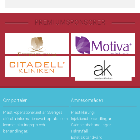
PREMIUMSPONSORER
Om portalen
Ämnesområden
Plastikoperationer.net är Sveriges
Plastikkirurgi
största informationswebbplats inom
Injektionsbehandlingar
kosmetiska ingrepp och
Skönhetsbehandlingar
behandlingar.
Håravfall
Estetisk tandvård