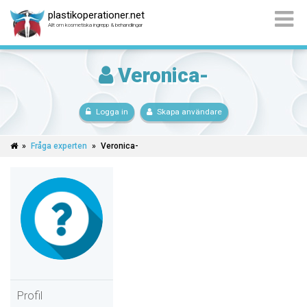
plastikoperationer.net
Allt om kosmetiska ingrepp & behandlingar
Veronica-
Logga in
Skapa användare
»
Fråga experten
»
Veronica-
Profil