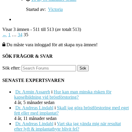
Startad av:
Victoria
Visar 3 ämnen - 511 till 513 (av totalt 513)
←
1
…
34
35
Du måste vara inloggad för att skapa nya ämnen!
SÖK FRÅGOR & SVAR
Sök efter:
SENASTE EXPERTSVAREN
Dr. Armin Assareh
i
Hur kan man minska risken för
kapselbildning vid bröstförstoring?
4 år, 5 månader sedan
Dr. Andreas Lindahl
i
Skall jag göra bröstförstoring med eget
fett eller med implantat?
4 år, 11 månader sedan
Dr. Andreas Lindahl
i
Vart ska jag vända mig när resultat
efter lyft & implantatbyte blivit fel?