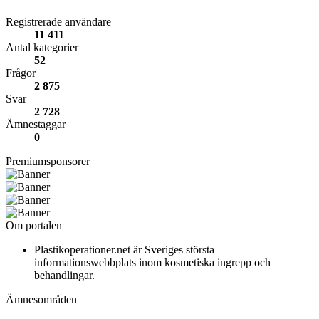
Registrerade användare
11 411
Antal kategorier
52
Frågor
2 875
Svar
2 728
Ämnestaggar
0
Premiumsponsorer
Om portalen
Plastikoperationer.net är Sveriges största
informationswebbplats inom kosmetiska ingrepp och
behandlingar.
Ämnesområden