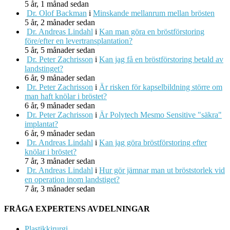
5 år, 1 månad sedan
Dr. Olof Backman
i
Minskande mellanrum mellan brösten
5 år, 2 månader sedan
Dr. Andreas Lindahl
i
Kan man göra en bröstförstoring
före/efter en levertransplantation?
5 år, 5 månader sedan
Dr. Peter Zachrisson
i
Kan jag få en bröstförstoring betald av
landstinget?
6 år, 9 månader sedan
Dr. Peter Zachrisson
i
Är risken för kapselbildning större om
man haft knölar i bröstet?
6 år, 9 månader sedan
Dr. Peter Zachrisson
i
Är Polytech Mesmo Sensitive "säkra"
implantat?
6 år, 9 månader sedan
Dr. Andreas Lindahl
i
Kan jag göra bröstförstoring efter
knölar i bröstet?
7 år, 3 månader sedan
Dr. Andreas Lindahl
i
Hur gör jämnar man ut bröststorlek vid
en operation inom landstiget?
7 år, 3 månader sedan
FRÅGA EXPERTENS AVDELNINGAR
Plastikkirurgi