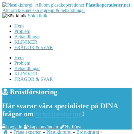
Plastikoperationer.net
Allt om kosmetiska ingrepp & behandlingar
Sök klinik
Hem
Problem
Behandlingar
KLINIKER
FRÅGOR & SVAR
Hem
Problem
Behandlingar
KLINIKER
FRÅGOR & SVAR
Bröstförstoring
Här svarar våra specialister på DINA
frågor om
bröstförstoring
!
Logga in
Skapa användare
Ny fråga
»
Fråga experten
»
Plastikkirurgi
»
Bröstkirurgi
»