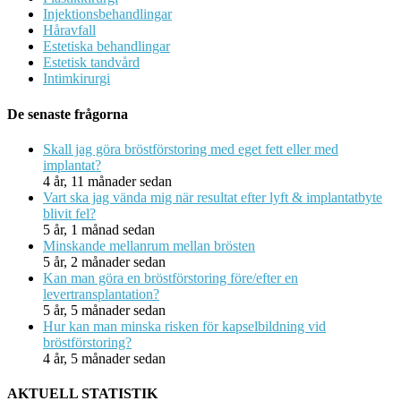
Injektionsbehandlingar
Håravfall
Estetiska behandlingar
Estetisk tandvård
Intimkirurgi
De senaste frågorna
Skall jag göra bröstförstoring med eget fett eller med
implantat?
4 år, 11 månader sedan
Vart ska jag vända mig när resultat efter lyft & implantatbyte
blivit fel?
5 år, 1 månad sedan
Minskande mellanrum mellan brösten
5 år, 2 månader sedan
Kan man göra en bröstförstoring före/efter en
levertransplantation?
5 år, 5 månader sedan
Hur kan man minska risken för kapselbildning vid
bröstförstoring?
4 år, 5 månader sedan
AKTUELL STATISTIK