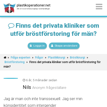
plastikoperationer.net
Allt om kosmetiska ingrepp & behandlingar
Finns det privata kliniker som
utför bröstförstoring för män?
Logga in
Skapa användare
»
Fråga experten
»
Frågor
»
Plastikkirurgi
»
Bröstkirurgi
»
Bröstförstoring
»
Finns det privata kliniker som utför bröstförstoring för
män?
6 år, 5 månader sedan
Nils
Anonym frågeställare
Jag är man och inte transsexuell. Jag ser min
könsidentitet som intergender