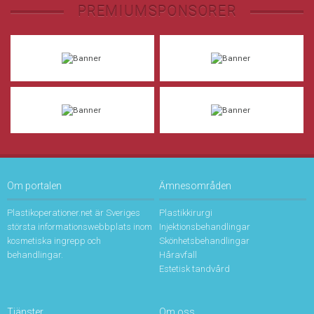
PREMIUMSPONSORER
Om portalen
Ämnesområden
Plastikoperationer.net är Sveriges
Plastikkirurgi
största informationswebbplats inom
Injektionsbehandlingar
kosmetiska ingrepp och
Skönhetsbehandlingar
behandlingar.
Håravfall
Estetisk tandvård
Tjänster
Om oss