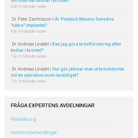
om man haft knölar i bröstet?
6 år, 9 månader sedan
i
Dr. Peter Zachrisson
Är Polytech Mesmo Sensitive
"säkra" implantat?
6 år, 9 månader sedan
i
Dr. Andreas Lindahl
Kan jag göra bröstförstoring efter
knölar i bröstet?
7 år, 3 månader sedan
i
Dr. Andreas Lindahl
Hur gör jämnar man ut bröststorlek
vid en operation inom landstiget?
7 år, 3 månader sedan
FRÅGA EXPERTENS AVDELNINGAR
Plastikkirurgi
Injektionsbehandlingar