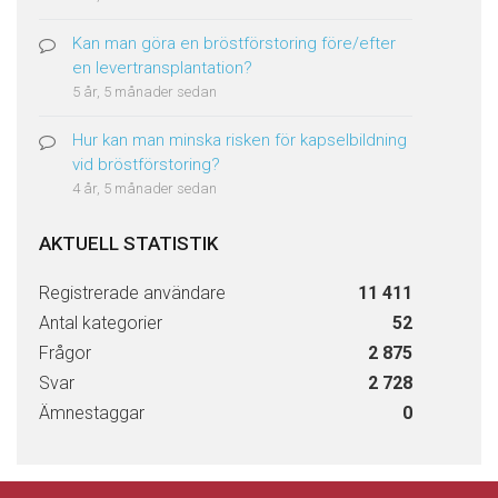
Kan man göra en bröstförstoring före/efter
en levertransplantation?
5 år, 5 månader sedan
Hur kan man minska risken för kapselbildning
vid bröstförstoring?
4 år, 5 månader sedan
AKTUELL STATISTIK
Registrerade användare
11 411
Antal kategorier
52
Frågor
2 875
Svar
2 728
Ämnestaggar
0