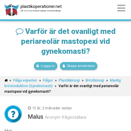
plastikoperationer.net
Allt om kosmetiska ingrepp & behandlingar
Varför är det ovanligt med
periareolär mastopexi vid
gynekomasti?
Logga in
Skapa användare
»
Fråga experten
»
Frågor
»
Plastikkirurgi
»
Bröstkirurgi
»
Manlig
bröstreduktion (Gynekomasti)
»
Varför är det ovanligt med periareolär
mastopexi vid gynekomasti?
13 år, 2 månader sedan
Malus
Anonym frågeställare
Hej