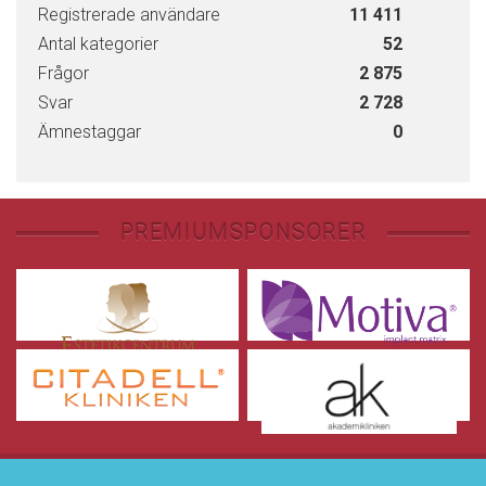
Registrerade användare
11 411
Antal kategorier
52
Frågor
2 875
Svar
2 728
Ämnestaggar
0
PREMIUMSPONSORER