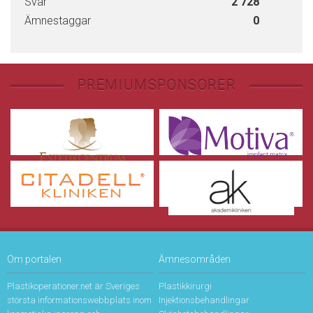
Svar
2 728
Ämnestaggar
0
PREMIUMSPONSORER
Om portalen
Ämnesområden
Plastikoperationer.net är Sveriges
Plastikkirurgi
största informationswebbplats inom
Injektionsbehandlingar