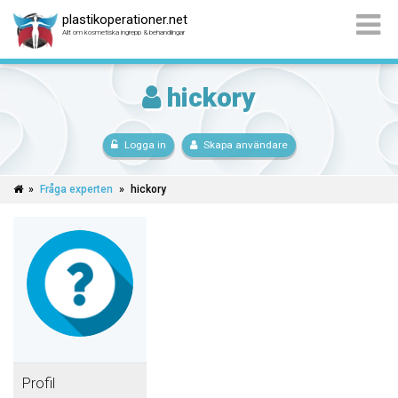
plastikoperationer.net
Allt om kosmetiska ingrepp & behandlingar
hickory
Logga in
Skapa användare
»
Fråga experten
»
hickory
Profil