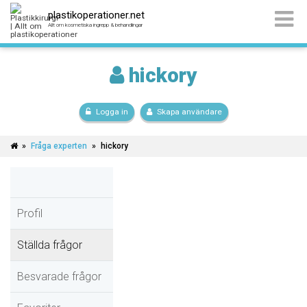
plastikoperationer.net
Allt om kosmetiska ingrepp & behandlingar
hickory
Logga in
Skapa användare
»
Fråga experten
»
hickory
Profil
Ställda frågor
Besvarade frågor