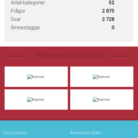
Antal kategorier
52
Frågor
2 875
Svar
2 728
Ämnestaggar
0
PREMIUMSPONSORER
Om portalen
Ämnesområden