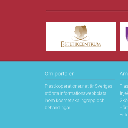
Om portalen
Äm
Plastikoperationer.net är Sveriges
Plas
största informationswebbplats
Inje
inom kosmetiska ingrepp och
Skö
behandlingar.
Håra
Este