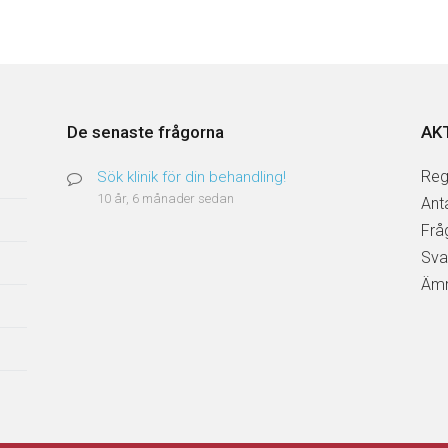
De senaste frågorna
AK
Reg
Sök klinik för din behandling!
10 år, 6 månader sedan
Ant
Frå
Sva
Ämn