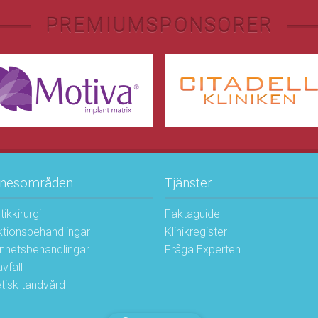
PREMIUMSPONSORER
nesområden
Tjänster
tikkirurgi
Faktaguide
ktionsbehandlingar
Klinikregister
nhetsbehandlingar
Fråga Experten
vfall
tisk tandvård