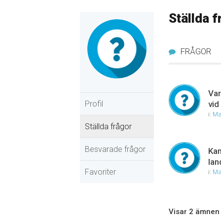
Ställda f
FRÅGOR
Var
Profil
vid
i:
Ma
Ställda frågor
Besvarade frågor
Kan
lan
Favoriter
i:
Ma
Visar 2 ämnen - 