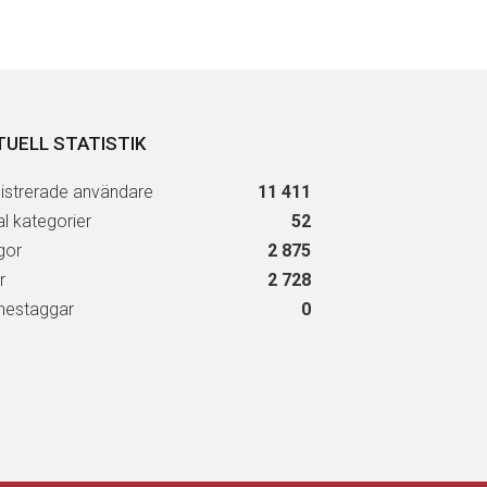
TUELL STATISTIK
istrerade användare
11 411
al kategorier
52
gor
2 875
r
2 728
estaggar
0