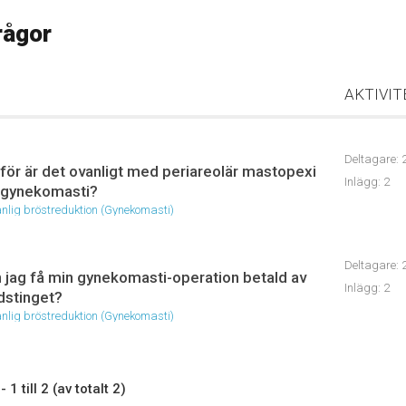
rågor
AKTIVIT
Deltagare: 
för är det ovanligt med periareolär mastopexi
Inlägg: 2
 gynekomasti?
nlig bröstreduktion (Gynekomasti)
Deltagare: 
 jag få min gynekomasti-operation betald av
Inlägg: 2
dstinget?
nlig bröstreduktion (Gynekomasti)
1 till 2 (av totalt 2)