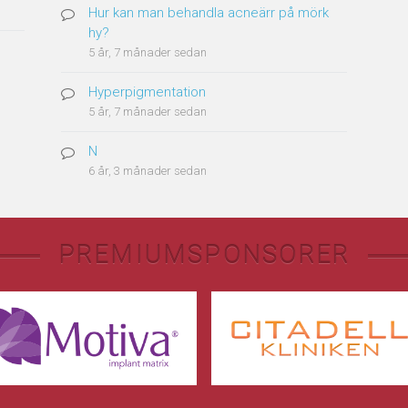
Hur kan man behandla acneärr på mörk
hy?
5 år, 7 månader sedan
Hyperpigmentation
5 år, 7 månader sedan
N
6 år, 3 månader sedan
PREMIUMSPONSORER