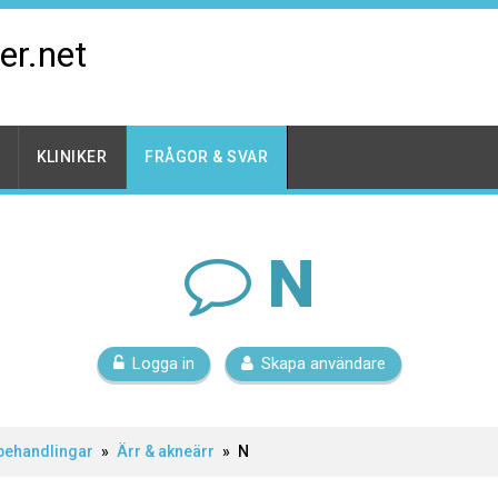
er.net
KLINIKER
FRÅGOR & SVAR
N
Logga in
Skapa användare
behandlingar
»
Ärr & akneärr
»
N