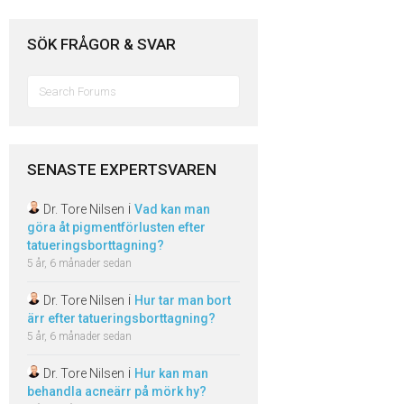
SÖK FRÅGOR & SVAR
Sök
efter:
SENASTE EXPERTSVAREN
i
Dr. Tore Nilsen
Vad kan man
göra åt pigmentförlusten efter
tatueringsborttagning?
5 år, 6 månader sedan
i
Dr. Tore Nilsen
Hur tar man bort
ärr efter tatueringsborttagning?
5 år, 6 månader sedan
i
Dr. Tore Nilsen
Hur kan man
behandla acneärr på mörk hy?