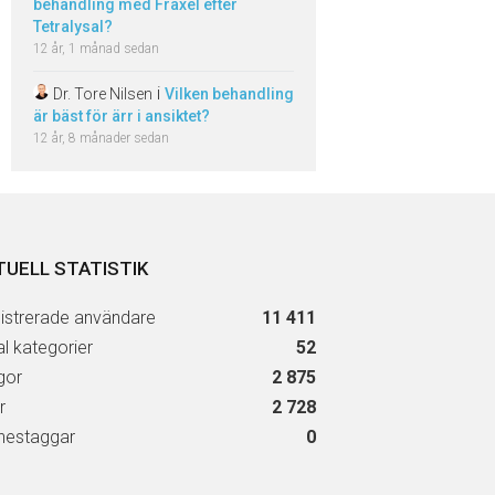
behandling med Fraxel efter
Tetralysal?
12 år, 1 månad sedan
i
Dr. Tore Nilsen
Vilken behandling
är bäst för ärr i ansiktet?
12 år, 8 månader sedan
TUELL STATISTIK
istrerade användare
11 411
al kategorier
52
gor
2 875
r
2 728
estaggar
0