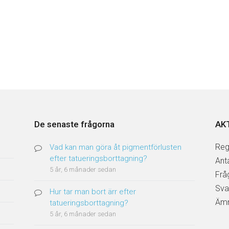
De senaste frågorna
AK
Reg
Vad kan man göra åt pigmentförlusten
efter tatueringsborttagning?
Ant
5 år, 6 månader sedan
Frå
Sva
Hur tar man bort ärr efter
Ämn
tatueringsborttagning?
5 år, 6 månader sedan