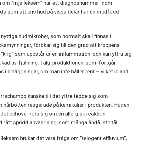
en om ”mjälleksem” har ett diagnosnummer inom
rakta som att ens hud på vissa delar har en medfödd
nyttiga hudmikrober, som normalt skall finnas i
cksmynningar, förökar sig till den grad att kroppens
 ”krig” som uppstår är en inflammation, och kan yttra sig
kad av-fjällning. Talg-produktionen, som fortgår
as i beläggningar, om man inte håller rent – vilket ibland
orrschampo kanske till det yttre tedde sig som
in hårbotten reagerade på kemikalier i produkten. Huden
det behöver röra sig om en allergisk reaktion.
 rätt spridd användning, som många ändå inte tål.
leksem brukar det vara fråga om ”telogent effluvium”,