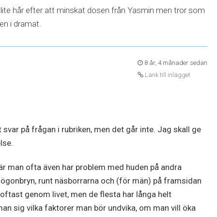
g lite hår efter att minskat dosen från Yasmin men tror som
en i dramat.
8 år, 4 månader sedan
Länk till inlägget
t svar på frågan i rubriken, men det går inte. Jag skall ge
lse.
 där man ofta även har problem med huden på andra
 i ögonbryn, runt näsborrarna och (för män) på framsidan
ftast genom livet, men de flesta har långa helt
n sig vilka faktorer man bör undvika, om man vill öka