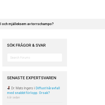
fall och mjälleksem av torrschampo?
SÖK FRÅGOR & SVAR
Sök
efter:
SENASTE EXPERTSVAREN
i
Dr. Mats Ingers
Diffust håravfall
med snabbt förlopp. Orsak?
6 år sedan