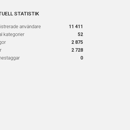
TUELL STATISTIK
istrerade användare
11 411
al kategorier
52
gor
2 875
r
2 728
estaggar
0