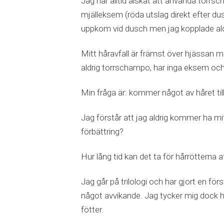
Jag har alltid älskat att använda torrsch
mjälleksem (röda utslag direkt efter d
uppkom vid dusch men jag kopplade al
Mitt håravfall är främst över hjässan m
aldrig torrschampo, har inga eksem och
Min fråga är: kommer något av håret til
Jag förstår att jag aldrig kommer ha mi
förbättring?
Hur lång tid kan det ta för hårrötterna a
Jag går på trilologi och har gjort en för
något avvikande. Jag tycker mig dock ha
fötter.