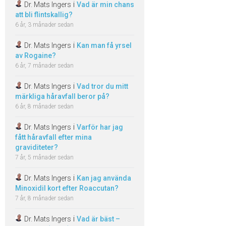
i
Dr. Mats Ingers
Vad är min chans
att bli flintskallig?
6 år, 3 månader sedan
i
Dr. Mats Ingers
Kan man få yrsel
av Rogaine?
6 år, 7 månader sedan
i
Dr. Mats Ingers
Vad tror du mitt
märkliga håravfall beror på?
6 år, 8 månader sedan
i
Dr. Mats Ingers
Varför har jag
fått håravfall efter mina
graviditeter?
7 år, 5 månader sedan
i
Dr. Mats Ingers
Kan jag använda
Minoxidil kort efter Roaccutan?
7 år, 8 månader sedan
i
Dr. Mats Ingers
Vad är bäst –