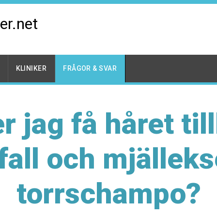
er.net
KLINIKER
FRÅGOR & SVAR
jag få håret till
fall och mjällek
torrschampo?