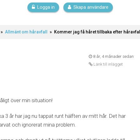
Logga in
Skapa användare
»
Allmänt om håravfall
»
Kommer jag få håret tillbaka efter hårav
8 år, 4 månader sedan
Länk till inlägget
ligt över min situation!
a 3 år har jag nu tappat runt hälften av mitt hår. Det har
larvat och ignorerat mina problem.