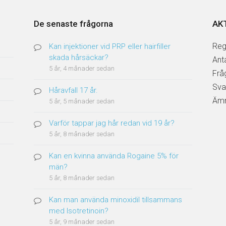
De senaste frågorna
AK
Reg
Kan injektioner vid PRP eller hairfiller
skada hårsäckar?
Ant
5 år, 4 månader sedan
Frå
Sva
Håravfall 17 år.
Ämn
5 år, 5 månader sedan
Varför tappar jag hår redan vid 19 år?
5 år, 8 månader sedan
Kan en kvinna använda Rogaine 5% för
män?
5 år, 8 månader sedan
Kan man använda minoxidil tillsammans
med Isotretinoin?
5 år, 9 månader sedan