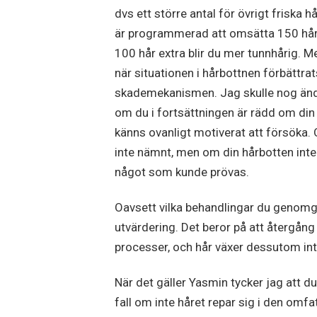
dvs ett större antal för övrigt friska h
är programmerad att omsätta 150 hår
100 hår extra blir du mer tunnhårig. M
när situationen i hårbottnen förbättrats.
skademekanismen. Jag skulle nog ändå 
om du i fortsättningen är rädd om din
känns ovanligt motiverat att försöka. 
inte nämnt, men om din hårbotten inte b
något som kunde prövas.
Oavsett vilka behandlingar du genomgå
utvärdering. Det beror på att återgång 
processer, och hår växer dessutom i
När det gäller Yasmin tycker jag att du
fall om inte håret repar sig i den omfa