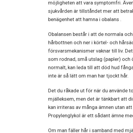
möjligheten att vara symptomfri. Äv
sjukvården är tillståndet mer att bet
benägenhet att hamna i obalans .
Obalansen består i att de normala och 
hårbottnen och ner i körtel- och hårsä
försvarsmekanismer vaknar till liv. Det
som rodnad, små utslag (papler) och ö
normalt, kan leda till att död hud fång
inte är så lätt om man har tjockt hår.
Det du råkade ut för när du använde t
mjälleksem, men det är tänkbart att d
kan irriteras av många ämnen utan att 
Propylenglykol är ett sådant ämne med
Om man fäller hår i samband med mjäl