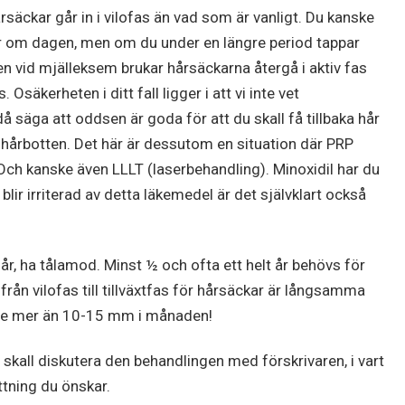
årsäckar går in i vilofas än vad som är vanligt. Du kanske
 om dagen, men om du under en längre period tappar
en vid mjälleksem brukar hårsäckarna återgå i aktiv fas
 Osäkerheten i ditt fall ligger i att vi inte vet
säga att oddsen är goda för att du skall få tillbaka hår
 hårbotten. Det här är dessutom en situation där PRP
Och kanske även LLLT (laserbehandling). Minoxidil har du
lir irriterad av detta läkemedel är det självklart också
r, ha tålamod. Minst ½ och ofta ett helt år behövs för
från vilofas till tillväxtfas för hårsäckar är långsamma
nte mer än 10-15 mm i månaden!
 skall diskutera den behandlingen med förskrivaren, i vart
ttning du önskar.