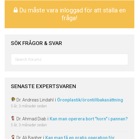
Du måste vara inloggad för att ställa en
fråga!
SÖK FRÅGOR & SVAR
Sök
efter:
SENASTE EXPERTSVAREN
i
Dr. Andreas Lindahl
Öronplastik/örontillbakasättning
5 år, 3 månader sedan
i
Dr. Ahmad Diab
Kan man operera bort "horn" i pannan?
5 år, 3 månader sedan
i
Dr. Ali Bagher
Kan man få en gratis operation för