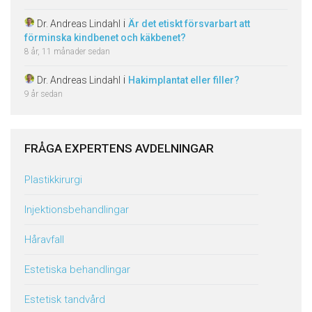
i
Dr. Andreas Lindahl
Är det etiskt försvarbart att
förminska kindbenet och käkbenet?
8 år, 11 månader sedan
i
Dr. Andreas Lindahl
Hakimplantat eller filler?
9 år sedan
FRÅGA EXPERTENS AVDELNINGAR
Plastikkirurgi
Injektionsbehandlingar
Håravfall
Estetiska behandlingar
Estetisk tandvård