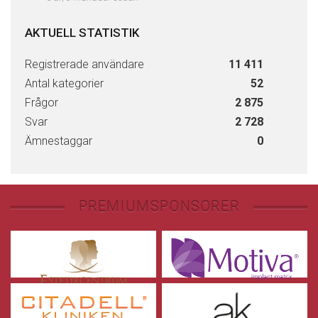
AKTUELL STATISTIK
Registrerade användare
11 411
Antal kategorier
52
Frågor
2 875
Svar
2 728
Ämnestaggar
0
PREMIUMSPONSORER