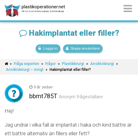
plastikoperationer.net
Allt om kosmetiska ingrepp & behandlingar
Hakimplantat eller filler?
Logga in
Skapa användare
»
Fråga experten
»
Frågor
»
Plastikkirurgi
»
Ansiktskirurgi
»
Ansiktskirurgi – övrigt
»
Hakimplantat eller filler?
9 år sedan
bbmt785T
Anonym frågeställare
Hej!
Jag undrar i vilka fall är implantat i haka och kind bättre är
ett bättre alternativ än fillers eller fett?