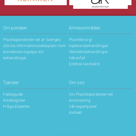
Om portalen
Ämnesområden
Plastikoperationer.net är Sveriges
Plastikkirurgi
största informationswebbplats inom
Injektionsbehandlingar
kosmetiska ingrepp och
Skönhetsbehandlingar
behandlingar.
Håravfall
Estetisk tandvård
Tjänster
Om oss
Faktaguide
Om Plastikoperationer.net
Klinikregister
Annonsering
Fråga Experten
Vår expertpanel
Kontakt