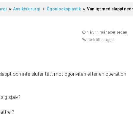
urgi
»
Ansiktskirurgi
»
Ögonlocksplastik
»
Vanligt med slappt ned
4 år, 11 månader sedan
Länk till inlägget
 slappt och inte sluter tätt mot ögonvitan efter en operation
sig själv?
bättre ?