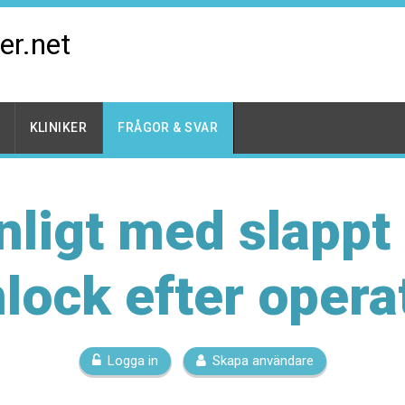
er.net
KLINIKER
FRÅGOR & SVAR
ligt med slappt
lock efter opera
Logga in
Skapa användare