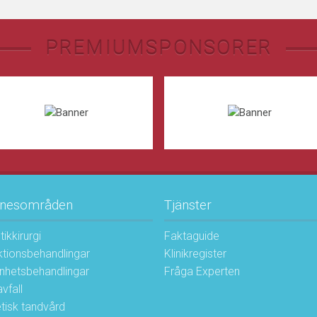
PREMIUMSPONSORER
nesområden
Tjänster
tikkirurgi
Faktaguide
ktionsbehandlingar
Klinikregister
nhetsbehandlingar
Fråga Experten
vfall
tisk tandvård