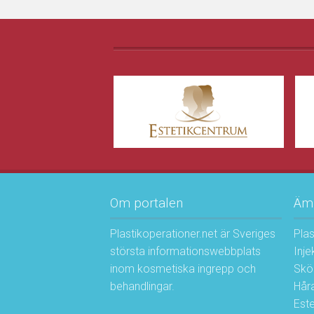
Om portalen
Äm
Plastikoperationer.net är Sveriges
Plas
största informationswebbplats
Inje
inom kosmetiska ingrepp och
Skö
behandlingar.
Håra
Este