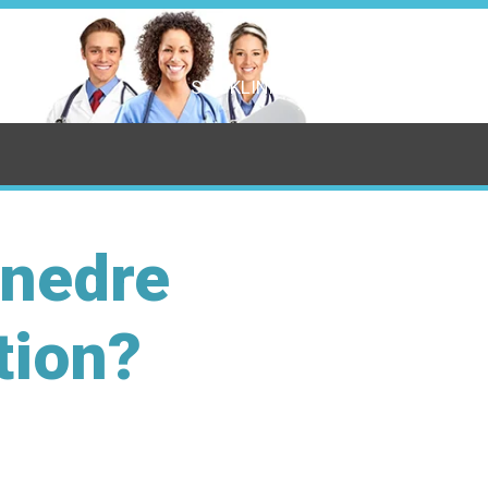
SÖK KLINIK
 nedre
tion?