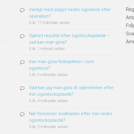
Reg
Vanligt med slappt nedre ögonlock efter
operation?
Ant
4 år, 11 månader sedan
Frå
Sva
Ojämnt resultat efter ögonlocksplastik –
Ämn
vad kan man göra?
5 år, 1 månad sedan
Kan man göra fettinjektion i övre
ögonlock?
5 år, 3 månader sedan
Vad kan jag man göra åt ojämnheten efter
min ögonlocksplastik?
5 år, 4 månader sedan
När försvinner svullnaden efter min nedre
ögonlocksplastik?
5 år, 5 månader sedan