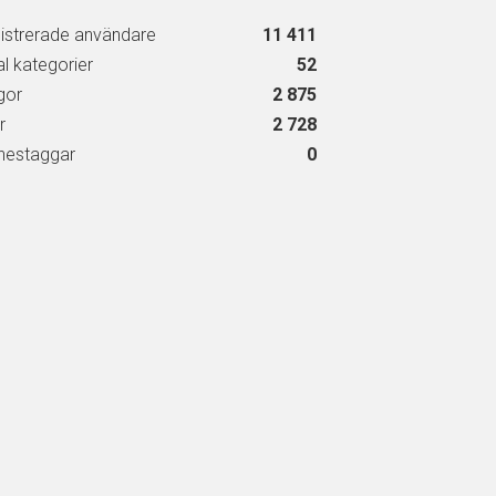
istrerade användare
11 411
al kategorier
52
gor
2 875
r
2 728
estaggar
0