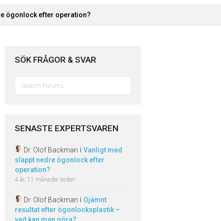
re ögonlock efter operation?
SÖK FRÅGOR & SVAR
Sök
efter:
SENASTE EXPERTSVAREN
i
Dr. Olof Backman
Vanligt med
slappt nedre ögonlock efter
operation?
4 år, 11 månader sedan
i
Dr. Olof Backman
Ojämnt
resultat efter ögonlocksplastik –
vad kan man göra?