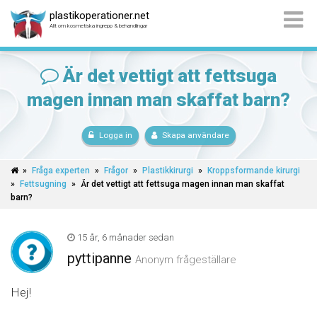
plastikoperationer.net
Allt om kosmetiska ingrepp & behandlingar
Är det vettigt att fettsuga
magen innan man skaffat barn?
Logga in
Skapa användare
»
Fråga experten
»
Frågor
»
Plastikkirurgi
»
Kroppsformande kirurgi
»
Fettsugning
»
Är det vettigt att fettsuga magen innan man skaffat
barn?
15 år, 6 månader sedan
pyttipanne
Anonym frågeställare
Hej!