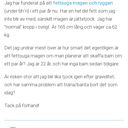
Jag har funderat på att
fettsuga magen och ryggen
(under bh´n) i ett par år nu. Har en hel del fett som jag
inte blir av med, särskilt magen är jättetjock. Jag har
”normal” kropp i övrigt. Är 165 cm lång och väger ca 62
kg.
Det jag undrar mest över är hur smart det egentligen är
att fettsuga magen om man planerar att skaffa barn om
ett par år? Jag är 22 år, och har inga barn sedan tidigare.
Är risken stor att jag blir lika tjock igen efter graviditet,
och har samma problem att träna/banta bort det som
idag?
Tack på förhand!