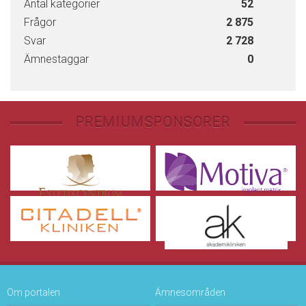
Antal kategorier
52
Frågor
2 875
Svar
2 728
Ämnestaggar
0
PREMIUMSPONSORER
Om portalen
Ämnesområden