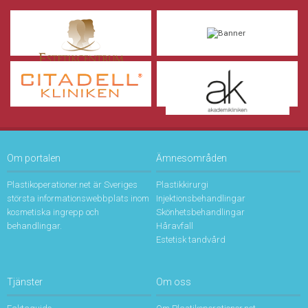
Om portalen
Ämnesområden
Plastikoperationer.net är Sveriges
Plastikkirurgi
största informationswebbplats inom
Injektionsbehandlingar
kosmetiska ingrepp och
Skönhetsbehandlingar
behandlingar.
Håravfall
Estetisk tandvård
Tjänster
Om oss