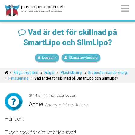
plastikoperationer.net
Allt om kosmetiska ingrepp & behandlingar
Vad är det för skillnad på
SmartLipo och SlimLipo?
Logga in
Skapa användare
»
Fråga experten
»
Frågor
»
Plastikkirurgi
»
Kroppsformande kirurgi
»
Fettsugning
»
Vad är det för skillnad på SmartLipo och SlimLipo?
14 år, 11 månader sedan
Annie
Anonym frågeställare
Hej igen!
Tusen tack för ditt utförliga svar!