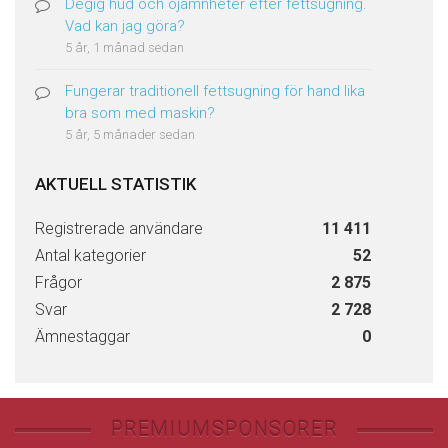
Degig hud och ojämnheter efter fettsugning.
Vad kan jag göra?
5 år, 1 månad sedan
Fungerar traditionell fettsugning för hand lika
bra som med maskin?
5 år, 5 månader sedan
AKTUELL STATISTIK
Registrerade användare
11 411
Antal kategorier
52
Frågor
2 875
Svar
2 728
Ämnestaggar
0
PREMIUMSPONSORER