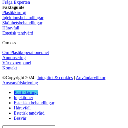
Fråga Experten
Faktaguide
Plastikkirurgi
Injektionsbehandlingar
Skönhetsbehandlingar
Håravfall
Estetisk tandvård
Om oss
Om Plastikoperationer.net
Annonsering
Vår expertpanel
Kontakt
©Copyright 2024 |
Integritet & cookies
|
Användarvillkor
|
Ansvarsfriskrivning
Plastikkirurgi
Injektioner
Estetiska behandlingar
Håravfall
Estetisk tandvård
Besvär