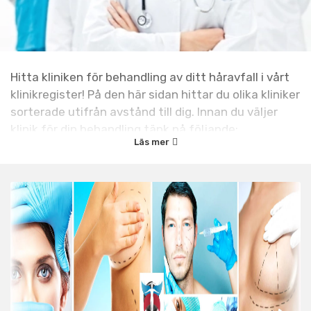
Hitta kliniken för behandling av ditt håravfall i vårt
klinikregister! På den här sidan hittar du olika kliniker
sorterade utifrån avstånd till dig. Innan du väljer
klinik för din behandling tänk på följande:
Läs mer
Låt inte
priset väga allt för mycket i valet av
vilken klinik du väljer. Det är kvalité, trygghet
och ett bra slutresultat som är det viktigaste.
Om du
skall göra ett kirurgiskt ingrepp så gå på
flera konsultationer hos olika kirurger innan du
bestämmer dig.
Läs vår
guide om att
välja klinik
.