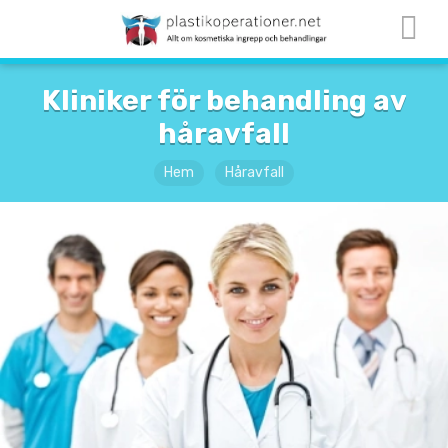
Kliniker för behandling av
håravfall
Hem
Håravfall