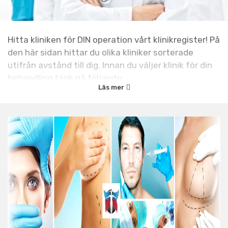
Hitta kliniken för DIN operation vårt klinikregister! På
den här sidan hittar du olika kliniker sorterade
utifrån avstånd till dig. Innan du väljer klinik för din
behandling tänk på följande:
Läs mer
Låt inte
priset väga allt för mycket i valet av
vilken klinik du väljer. Det är kvalité, trygghet
och ett bra slutresultat som är det viktigaste.
Om du
skall göra ett kirurgiskt ingrepp så gå på
flera konsultationer hos olika kirurger innan du
bestämmer dig.
Läs vår
guide om att
välja klinik
.
Ha inte
för bråttom. Tänk över ditt beslut