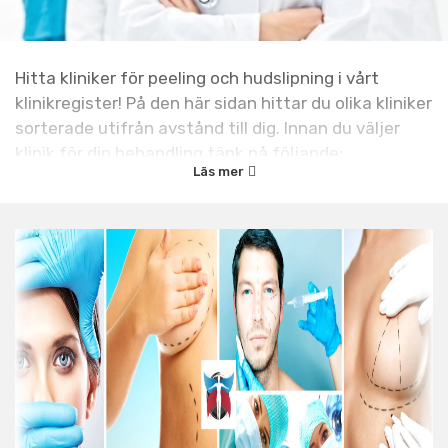
Hitta kliniker för peeling och hudslipning i vårt
klinikregister! På den här sidan hittar du olika kliniker
sorterade utifrån avstånd till dig. Innan du väljer
klinik för din behandling tänk på följande:
Läs mer
Låt inte
priset väga allt för mycket i valet av
vilken klinik du väljer. Det är kvalité, trygghet
och ett bra slutresultat som är det viktigaste.
Om du
skall göra ett kirurgiskt ingrepp så gå på
flera konsultationer hos olika kirurger innan du
bestämmer dig.
Läs vår
guide om att
välja klinik
.
Ha inte
för bråttom. Tänk över ditt beslut