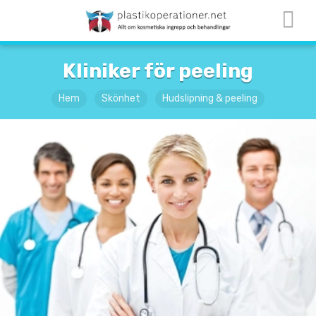
Kliniker för peeling
Hem
Skönhet
Hudslipning & peeling